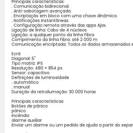
Principais características:

. Comunicação bidirecional.

. Anti-sabotagem avançada.

. Encriptação em bloco com uma chave dinâmica.

. Notificações instantâneas.

. Configuração remota através das apps Ajax.

Ligação de linha: Cabo de 4 núcleos

Ligação: a qualquer ponto da linha Fibra

Comprimento da linha Fibra: até 2 000 m

Comunicação encriptada: Todos os dados armazenados e 
Ecrã

Diagonal: 5"

Tipo matriz: IPS

Resolução: 480 × 854 px

Sensor: capacitivo

Definições de luminosidade

. automático

. manual

Duração da retroilumação: 30 000 horas

Principais características

Botões de pânico

pânico

incêndio

alarme auxiliar

Enviar um alarme ou um pedido de ajuda a partir do separa