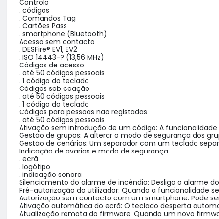
Controlo

. códigos

. Comandos Tag

. Cartões Pass

. smartphone (Bluetooth)

Acesso sem contacto

. DESFire® EV1, EV2

. ISO 14443-? (13,56 MHz)

Códigos de acesso

. até 50 códigos pessoais

. 1 código do teclado

Códigos sob coação

. até 50 códigos pessoais

. 1 código do teclado

Códigos para pessoas não registadas

. até 50 códigos pessoais

Ativação sem introdução de um código: A funcionalidade at
Gestão de grupos: A alterar o modo de segurança dos grupo
Gestão de cenários: Um separador com um teclado separa
Indicação de avarias e modo de segurança

. ecrã

. logótipo

. indicação sonora

Silenciamento do alarme de incêndio: Desliga o alarme dos 
Pré-autorização do utilizador: Quando a funcionalidade se 
Autorização sem contacto com um smartphone: Pode ser us
Ativação automática do ecrã: O teclado desperta automat
Atualização remota do firmware: Quando um novo firmware