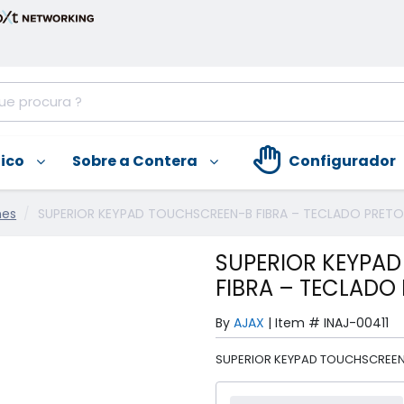
nico
Sobre a Contera
Configurador
nes
SUPERIOR KEYPAD TOUCHSCREEN-B FIBRA – TECLADO PRETO
SUPERIOR KEYPA
FIBRA – TECLADO
By
AJAX
|
Item #
INAJ-00411
SUPERIOR KEYPAD TOUCHSCREEN-