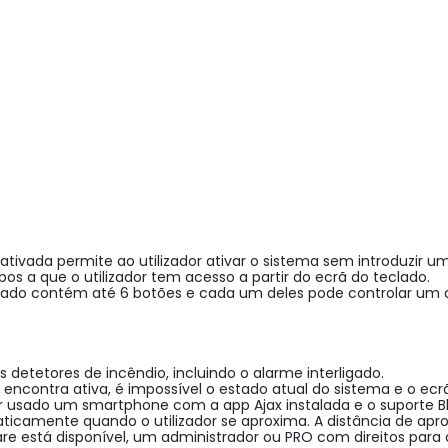
ivada permite ao utilizador ativar o sistema sem introduzir um 
s a que o utilizador tem acesso a partir do ecrã do teclado.

do contém até 6 botões e cada um deles pode controlar um dis
detetores de incêndio, incluindo o alarme interligado.

encontra ativa, é impossível o estado atual do sistema e o ecrã 
ado um smartphone com a app Ajax instalada e o suporte Blueto
icamente quando o utilizador se aproxima. A distância de apro
 está disponível, um administrador ou PRO com direitos para c