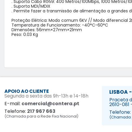
. Suporta Cabo RG59: 400 Metros/100Mbps, 1000 Metros/10
. Suporta MDI/MDIX 

. Permite fazer a transmissão de alimentação a grandes di
Proteção Elétrica: Modo comum 6KV // Modo diferencial 2
Temperatura de Funcionamento: -40°C-60°C

Dimensões: 56mm×27mm×21mm

Peso: 0.03 Kg

APOIO AO CLIENTE
LISBOA -
Segunda a sexta das 9h-13h e 14-18h
Praceta da
E-mail:
comercial@contera.pt
2610-081 
Telefone:
217 967 663
Telefone:
(Chamada para a Rede Fixa Nacional)
(Chamada p