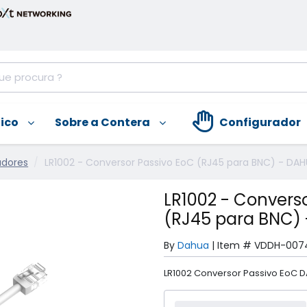
nico
Sobre a Contera
Configurador
adores
LR1002 - Conversor Passivo EoC (RJ45 para BNC) - DA
LR1002 - Convers
(RJ45 para BNC)
By
Dahua
|
Item #
VDDH-007
LR1002 Conversor Passivo EoC 