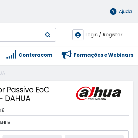
Ajuda
Login / Register
Conteracom
Formações e Webinars
HUA
or Passivo EoC
 - DAHUA
48
DAHUA