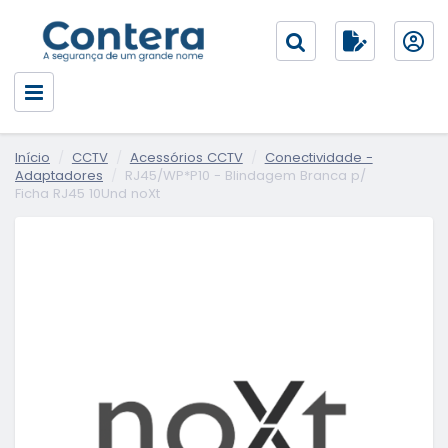
Início
CCTV
Acessórios CCTV
Conectividade -
Adaptadores
RJ45/WP*P10 - Blindagem Branca p/
Ficha RJ45 10Und noXt