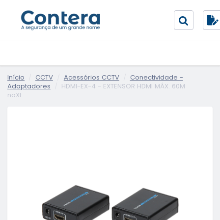
Início
CCTV
Acessórios CCTV
Conectividade -
Adaptadores
HDMI-EX-4 - EXTENSOR HDMI MÁX. 60M
noXt