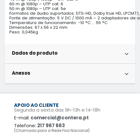
60 m @ 1080p – UTP cat. 6

50 m @ 1080p – UTP cat. 5e 

Formatos de áudio suportados: DTS-HD, Dolby true HD, LPCM7.1, 
Fonte de alimentação: 5 V DC / 1000 mA – 2 adaptadores de al
Temperatura de funcionamento: -10 °C … 55 °C

Dimensões: 67 x 56 x 22 mm

Peso: 0,045kg
Dados do produto
Anexos
APOIO AO CLIENTE
Segunda a sexta das 9h-13h e 14-18h
E-mail:
comercial@contera.pt
Telefone:
217 967 663
(Chamada para a Rede Fixa Nacional)