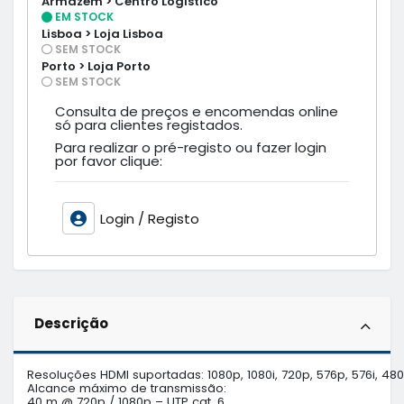
Armazém > Centro Logístico
EM STOCK
Lisboa > Loja Lisboa
SEM STOCK
Porto > Loja Porto
SEM STOCK
Consulta de preços e encomendas online
só para clientes registados.
Para realizar o pré-registo ou fazer login
por favor clique:
Login / Registo
Descrição
Resoluções HDMI suportadas: 1080p, 1080i, 720p, 576p, 576i, 480p
Alcance máximo de transmissão:

40 m @ 720p / 1080p – UTP cat. 6 
