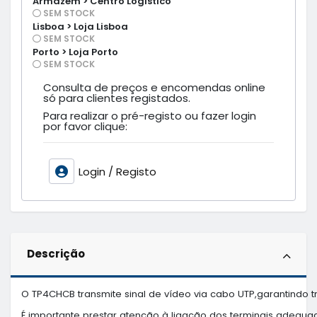
Armazém > Centro Logístico
SEM STOCK
Lisboa > Loja Lisboa
SEM STOCK
Porto > Loja Porto
SEM STOCK
Consulta de preços e encomendas online
só para clientes registados.
Para realizar o pré-registo ou fazer login
por favor clique:
Login / Registo
Descrição
O TP4CHCB transmite sinal de vídeo via cabo UTP,garantindo tr
É importante prestar atenção à ligação dos terminais adequados