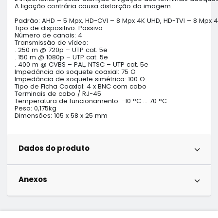
A ligação contrária causa distorção da imagem.

Padrão: AHD – 5 Mpx, HD-CVI – 8 Mpx 4K UHD, HD-TVI – 8 Mpx 4
Tipo de dispositivo: Passivo

Número de canais: 4 

Transmissão de vídeo:

. 250 m @ 720p – UTP cat. 5e

. 150 m @ 1080p – UTP cat. 5e

. 400 m @ CVBS – PAL, NTSC – UTP cat. 5e

Impedância do soquete coaxial: 75 O

Impedância de soquete simétrica: 100 O

Tipo de Ficha Coaxial: 4 x BNC com cabo

Terminais de cabo / RJ-45 

Temperatura de funcionamento: -10 °C … 70 °C

Peso: 0,175kg

Dimensões: 105 x 58 x 25 mm
Dados do produto
Anexos