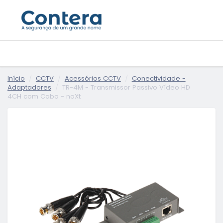
Início
CCTV
Acessórios CCTV
Conectividade -
Adaptadores
TR-4M - Transmissor Passivo Vídeo HD
4CH com Cabo - noXt