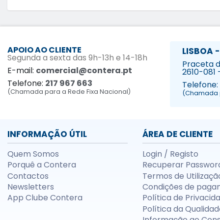
APOIO AO CLIENTE
LISBOA -
Segunda a sexta das 9h-13h e 14-18h
Praceta da
E-mail:
comercial@contera.pt
2610-081 
Telefone:
217 967 663
Telefone:
(Chamada para a Rede Fixa Nacional)
(Chamada p
INFORMAÇÃO ÚTIL
ÁREA DE CLIENTE
Quem Somos
Login / Registo
Porquê a Contera
Recuperar Passwor
Contactos
Termos de Utilizaçã
Newsletters
Condições de paga
App Clube Contera
Política de Privacid
Política da Qualidad
Informação ao Con