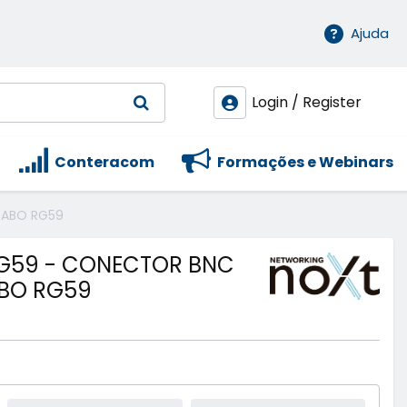
Ajuda
Login / Register
Conteracom
Formações e Webinars
CABO RG59
G59 - CONECTOR BNC
BO RG59