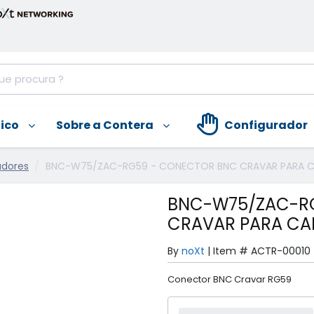
nico
Sobre a Contera
Configurador
adores
BNC-W75/ZAC-RG59 - CONECTOR BNC CRAVAR PARA 
BNC-W75/ZAC-R
CRAVAR PARA CA
By
noXt
|
Item #
ACTR-00010
Conector BNC Cravar RG59