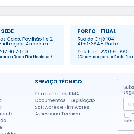
 SEDE
PORTO - FILIAL
s Gaias, Pavilhão 1 e 2
Rua do Grijó 104
- Alfragide, Amadora
4150-384 - Porto
 217 96 76 63
Telefone: 220 996 880
ara a Rede Fixa Nacional)
(Chamada para a Rede Fixa 
SERVIÇO TÉCNICO
Subs
segu
Formulário de RMA
d
Documentos - Legislação
o
Softwares e Firmwares
mento
Assessoria Técnica
C
ade
info
e
sumidor