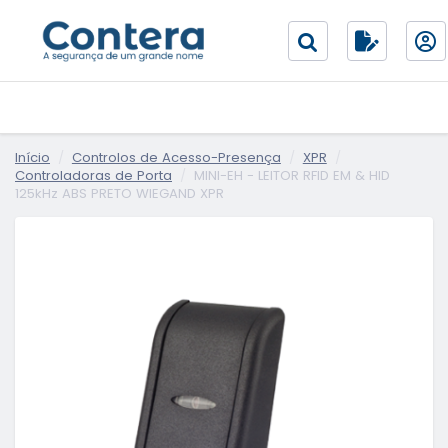
Início
Controlos de Acesso-Presença
XPR
Controladoras de Porta
MINI-EH - LEITOR RFID EM & HID
125kHz ABS PRETO WIEGAND XPR