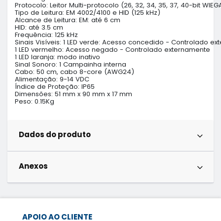
Protocolo: Leitor Multi-protocolo (26, 32, 34, 35, 37, 40-bit WIEG
Tipo de Leitura: EM 4002/4100 e HID (125 kHz)

Alcance de Leitura: EM: até 6 cm

HID: até 3.5 cm

Frequência: 125 kHz

Sinais Visíveis: 1 LED verde: Acesso concedido - Controlado ex
1 LED vermelho: Acesso negado - Controlado externamente

1 LED laranja: modo inativo

Sinal Sonoro: 1 Campainha interna

Cabo: 50 cm, cabo 8-core (AWG24)

Alimentação: 9-14 VDC

Índice de Proteção: IP65

Dimensões: 51 mm x 90 mm x 17 mm

Peso: 0.15Kg
Dados do produto
Anexos
APOIO AO CLIENTE