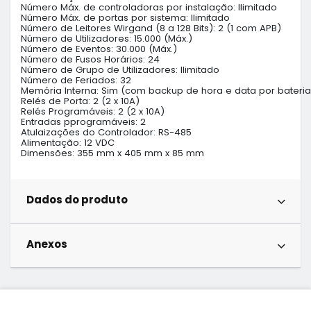
Número Máx. de controladoras por instalação: Ilimitado

Número Máx. de portas por sistema: Ilimitado

Número de Leitores Wirgand (8 a 128 Bits): 2 (1 com APB)

Número de Utilizadores: 15.000 (Máx.)

Número de Eventos: 30.000 (Máx.)

Número de Fusos Horários: 24

Número de Grupo de Utilizadores: Ilimitado

Número de Feriados: 32

Memória Interna: Sim (com backup de hora e data por bateria d
Relés de Porta: 2 (2 x 10A)

Relés Programáveis: 2 (2 x 10A)

Entradas pprogramáveis: 2

Atulaizações do Controlador: RS-485

Alimentação: 12 VDC

Dimensões: 355 mm x 405 mm x 85 mm
Dados do produto
Anexos