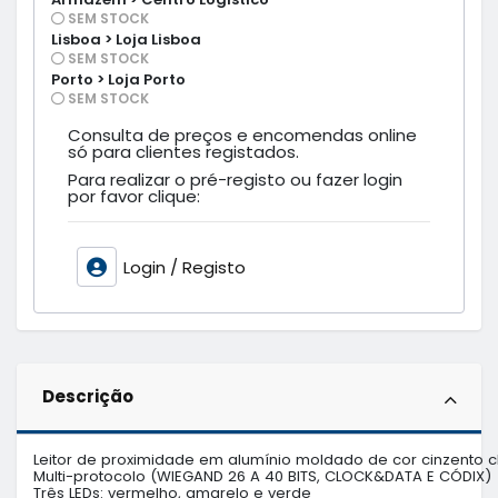
SEM STOCK
Lisboa > Loja Lisboa
SEM STOCK
Porto > Loja Porto
SEM STOCK
Consulta de preços e encomendas online
só para clientes registados.
Para realizar o pré-registo ou fazer login
por favor clique:
Login / Registo
Descrição
Leitor de proximidade em alumínio moldado de cor cinzento cl
Multi-protocolo (WIEGAND 26 A 40 BITS, CLOCK&DATA E CÓDIX)

Três LEDs: vermelho, amarelo e verde
