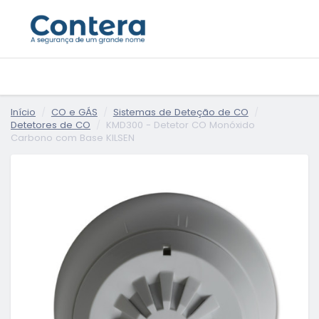
Início
CO e GÁS
Sistemas de Deteção de CO
Detetores de CO
KMD300 - Detetor CO Monóxido
Carbono com Base KILSEN