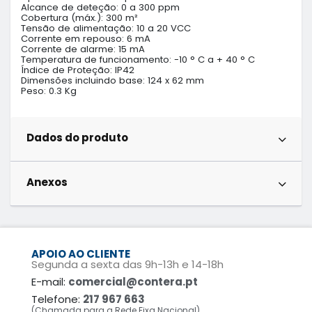
Alcance de deteção: 0 a 300 ppm

Cobertura (máx.): 300 m²

Tensão de alimentação: 10 a 20 VCC

Corrente em repouso: 6 mA

Corrente de alarme: 15 mA

Temperatura de funcionamento: -10 ° C a + 40 ° C

Índice de Proteção: IP42

Dimensões incluindo base: 124 x 62 mm

Dados do produto
Anexos
APOIO AO CLIENTE
Segunda a sexta das 9h-13h e 14-18h
E-mail:
comercial@contera.pt
Telefone:
217 967 663
(Chamada para a Rede Fixa Nacional)