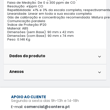
Faixa de Medição: De 0 a 300 ppm de CO

Resolução: ±1ppm CO

Repetibilidade: ±1% e 3% da escala completa, respectivamente
Linearidade. Linear em toda a sua escala completa.

Gás de calibração e concentração recomendada: Mistura pre
Comunicação paralela

Índice de Proteção IP20

Material: ABS

Dimensões (sem Base): 90 mm x 42 mm

Dimensões (com Base): 90 mm x 74 mm

Peso: 0.146 Kg
Dados do produto
Anexos
APOIO AO CLIENTE
Segunda a sexta das 9h-13h e 14-18h
E-mail:
comercial@contera.pt