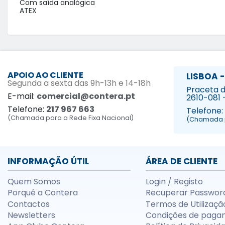
Com saída analógica

ATEX
APOIO AO CLIENTE
LISBOA -
Segunda a sexta das 9h-13h e 14-18h
Praceta da
E-mail:
comercial@contera.pt
2610-081 
Telefone:
217 967 663
Telefone:
(Chamada para a Rede Fixa Nacional)
(Chamada p
INFORMAÇÃO ÚTIL
ÁREA DE CLIENTE
Quem Somos
Login / Registo
Porquê a Contera
Recuperar Passwor
Contactos
Termos de Utilizaçã
Newsletters
Condições de paga