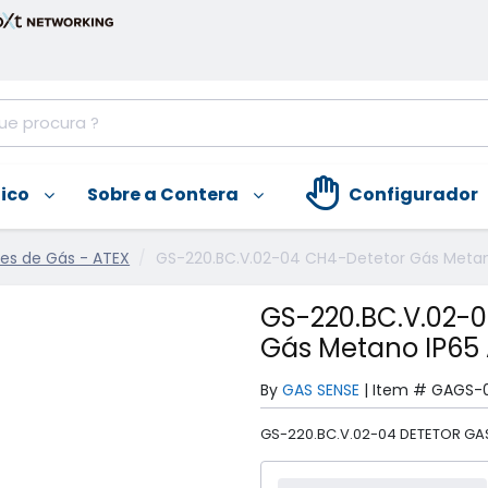
nico
Sobre a Contera
Configurador
es de Gás - ATEX
GS-220.BC.V.02-04 CH4-Detetor Gás Metan
GS-220.BC.V.02-
Gás Metano IP65
By
GAS SENSE
|
Item #
GAGS-
GS-220.BC.V.02-04 DETETOR GA