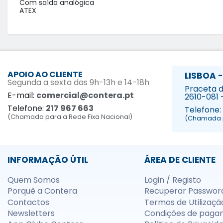
Com saída analógica 

ATEX
APOIO AO CLIENTE
LISBOA -
Segunda a sexta das 9h-13h e 14-18h
Praceta da
E-mail:
comercial@contera.pt
2610-081 
Telefone:
217 967 663
Telefone:
(Chamada para a Rede Fixa Nacional)
(Chamada p
INFORMAÇÃO ÚTIL
ÁREA DE CLIENTE
Quem Somos
Login / Registo
Porquê a Contera
Recuperar Passwor
Contactos
Termos de Utilizaçã
Newsletters
Condições de paga