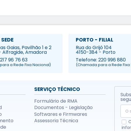
 SEDE
PORTO - FILIAL
s Gaias, Pavilhão 1 e 2
Rua do Grijó 104
- Alfragide, Amadora
4150-384 - Porto
 217 96 76 63
Telefone: 220 996 880
ara a Rede Fixa Nacional)
(Chamada para a Rede Fixa 
SERVIÇO TÉCNICO
Subs
segu
Formulário de RMA
d
Documentos - Legislação
o
Softwares e Firmwares
mento
Assessoria Técnica
C
ade
info