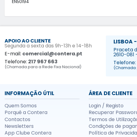
EN50194
APOIO AO CLIENTE
LISBOA -
Segunda a sexta das 9h-13h e 14-18h
Praceta da
E-mail:
comercial@contera.pt
2610-081 
Telefone:
217 967 663
Telefone:
(Chamada para a Rede Fixa Nacional)
(Chamada p
INFORMAÇÃO ÚTIL
ÁREA DE CLIENTE
Quem Somos
Login / Registo
Porquê a Contera
Recuperar Passwor
Contactos
Termos de Utilizaçã
Newsletters
Condições de paga
App Clube Contera
Política de Privacid