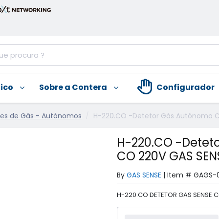
nico
Sobre a Contera
Configurador
res de Gás - Autónomos
H-220.CO -Detetor Gás Autónomo C
H-220.CO -Detet
CO 220V GAS SEN
By
GAS SENSE
|
Item #
GAGS-0
H-220.CO DETETOR GAS SENSE 