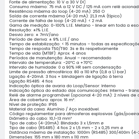
Fonte de alimentação: 10 V a 30 V DC

Consumo máximo: 75 mA a 12 V DC / 125 mA com relé acionad
Resistência máxima do loop (4-20 mA): 250 O

Saída de corrente máxima (4-20 mA): 21,3 mA (típico)

Corrente de falha de loop (4-20 mA): < 2 mA

Gama de medição: 0-100% L.I.E. Metano - linear em toda a esca
Resolução: ±1% L.I.E.

Desvio zero: ± 7mV/ano

Período de deriva: ± 9% L.I.E./ ano

Tempo de estabilização: < 15 minutos – todas as especificaçõe
Tempo de resposta T50/T90: 3s e 8s respetivamente

Tempo de vida (MTBF): Aprox. 4 anos

Períodos de manutenção: Anual – recomendado

Intervalo de temperatura: -20ºC a +70ºC

Intervalo de humidade: 0 a 90% HR sem condensação

Limite de pressão atmosférica: 80 a 110 kPa (0,8 a 1,1 bar)

Ligação 4-20mA: 3 fios + blindagem de ligação à terra

Ligação RS485: 4 fios

Indicação óptica de avaria do Loop/Sensor: Interno

Indicação óptica do estado das comunicações: Interna - trans
Relé de alarme programável (opcional 4-20 mA): 2 níveis de
Área de cobertura: aprox. 16 m².

Nível de proteção: IP65

Material da caixa: Alumínio / Aço inoxidável.

Código regulamentar para atmosferas explosivas (gás/poeiras): 
Diâmetro do cabo: 10,1-13 mm²

Tipo de cabo (4-20mA): Blindado 3 x 1,5mm ø

Tipo de cabo (RS485): 4 fios 2 x 1,5 mm - 2 x 0,25 mm ø

Distância máxima de instalação: 1000m (RS485) 300/400m (4-
Dimensões: 155 mm x 180 mm x 110 mm