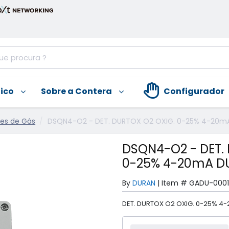
nico
Sobre a Contera
Configurador
es de Gás
DSQN4-O2 - DET. DURTOX O2 OXIG. 0-25% 4-20m
DSQN4-O2 - DET.
0-25% 4-20mA D
By
DURAN
|
Item #
GADU-000
DET. DURTOX O2 OXIG. 0-25% 