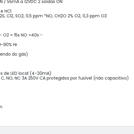
/ 55mA a 12VDC 2 saídas ON

e HCl

2S, Cl2, SO2, 0,5 ppm *NO, CH2O 2% O2, 0,3 ppm O3

 O2 = 15s NO =40s -

-90% Hr

endo do gás)

és de LED local (4-20mA)

C, NO, NC 3A 250V CA protegidos por fusível (não capacitivo)

m
