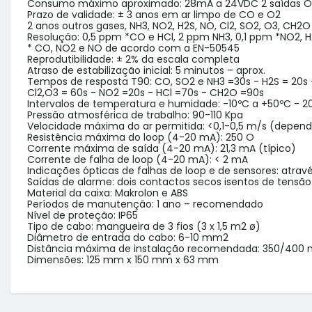
Consumo máximo aproximado: 28mA a 24VDC 2 saídas ON 
Prazo de validade: ± 3 anos em ar limpo de CO e O2

2 anos outros gases, NH3, NO2, H2S, NO, Cl2, SO2, O3, CH2O 
Resolução: 0,5 ppm *CO e HCl, 2 ppm NH3, 0,1 ppm *NO2, H
* CO, NO2 e NO de acordo com a EN-50545

Reprodutibilidade: ± 2% da escala completa

Atraso de estabilização inicial: 5 minutos – aprox.

Tempos de resposta T90: CO, SO2 e NH3 =30s - H2S = 20s -
Cl2,O3 = 60s - NO2 =20s - HCl =70s - CH2O =90s

Intervalos de temperatura e humidade: -10ºC a +50ºC - 20
Pressão atmosférica de trabalho: 90-110 Kpa

Velocidade máxima do ar permitida: <0,1-0,5 m/s (depend
Resistência máxima do loop (4-20 mA): 250 O

Corrente máxima de saída (4-20 mA): 21,3 mA (típico)

Corrente de falha de loop (4-20 mA): < 2 mA

Indicações ópticas de falhas de loop e de sensores: atrav
Saídas de alarme: dois contactos secos isentos de tensão 
Material da caixa: Makrolon e ABS

Períodos de manutenção: 1 ano – recomendado

Nível de proteção: IP65

Tipo de cabo: mangueira de 3 fios (3 x 1,5 m2 ø)

Diâmetro de entrada do cabo: 6-10 mm2

Distância máxima de instalação recomendada: 350/400 
Dimensões: 125 mm x 150 mm x 63 mm