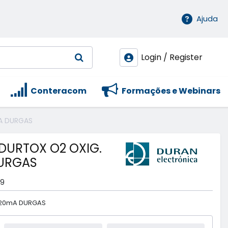
Ajuda
Login / Register
Conteracom
Formações e Webinars
A DURGAS
 DURTOX O2 OXIG.
URGAS
19
4-20mA DURGAS