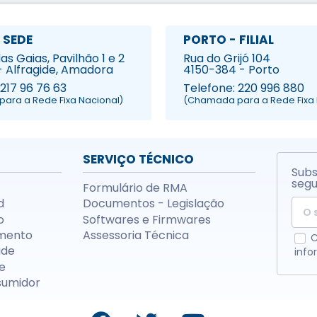
 SEDE
PORTO - FILIAL
s Gaias, Pavilhão 1 e 2
Rua do Grijó 104
- Alfragide, Amadora
4150-384 - Porto
 217 96 76 63
Telefone: 220 996 880
ara a Rede Fixa Nacional)
(Chamada para a Rede Fixa 
SERVIÇO TÉCNICO
Subs
segu
Formulário de RMA
d
Documentos - Legislação
o
Softwares e Firmwares
mento
Assessoria Técnica
C
ade
info
e
sumidor