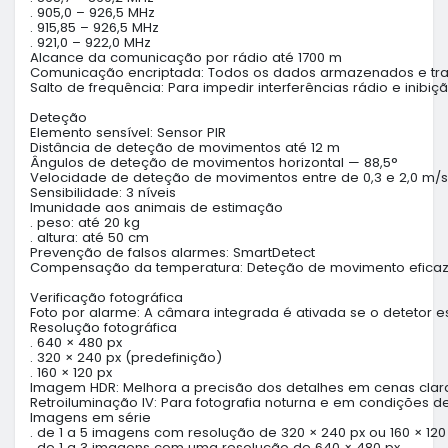
. 905,0 – 926,5 MHz

. 915,85 – 926,5 MHz

. 921,0 – 922,0 MHz

Alcance da comunicação por rádio até 1700 m

Comunicação encriptada: Todos os dados armazenados e tran
Salto de frequência: Para impedir interferências rádio e inibição
Deteção

Elemento sensível: Sensor PIR

Distância de deteção de movimentos até 12 m

Ângulos de deteção de movimentos horizontal — 88,5°

Velocidade de deteção de movimentos entre de 0,3 e 2,0 m/s

Sensibilidade: 3 níveis

Imunidade aos animais de estimação

. peso: até 20 kg

. altura: até 50 cm

Prevenção de falsos alarmes: SmartDetect

Compensação da temperatura: Deteção de movimento eficaz a
Verificação fotográfica

Foto por alarme: A câmara integrada é ativada se o detetor e
Resolução fotográfica

. 640 × 480 px

. 320 × 240 px (predefinição)

. 160 × 120 px

Imagem HDR: Melhora a precisão dos detalhes em cenas claras
Retroiluminação IV: Para fotografia noturna e em condições de
Imagens em série

. de 1 a 5 imagens com resolução de 320 × 240 px ou 160 × 120 
. de 1 a 3 imagens com uma resolução de 640 × 480 px
