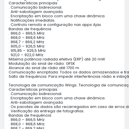
Características principais: 

. Comunicação bidirecional.

. Anti-sabotagem avançada.

. Encriptação em bloco com uma chave dinâmica.

. Notificações imediatas.

. Controlo remoto e configuração nas apps Ajax.

Bandas de frequência

. 866,0 – 866,5 MHz

. 868,0 – 868,6 MHz

. 868,7 – 869,2 MHz

. 905,0 – 926,5 MHz

. 915,85 – 926,5 MHz

. 921,0 – 922,0 MHz

Máxima potência radiada efetiva (ERP) até 20 mW

Modulação do sinal de rádio: GFSK

Alcance do sinal de rádio até 1700 m

Comunicação encriptada: Todos os dados armazenados e tran
Salto de frequência: Para impedir interferências rádio e inibição
Tecnologia de comunicação Wings. Tecnologia de comunicação s
Características principais: 

. Comunicação bidirecional.

. Encriptação em bloco com uma chave dinâmica.

. Anti-sabotagem avançada.

. Os pacotes de dados são recarregados em caso de erros de
. Verificação da entrega de fotografias.

Bandas de frequência

. 866,0 – 866,5 MHz

. 868,0 – 868,6 MHz

. 868,7 – 869,2 MHz
