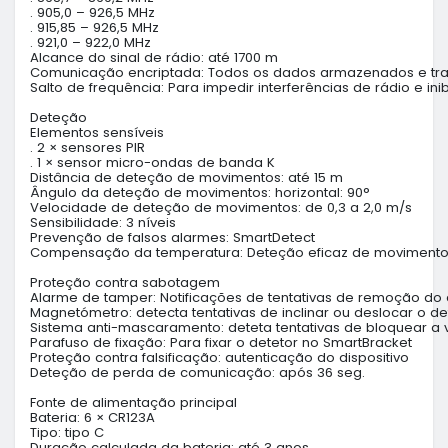
. 905,0 – 926,5 MHz

. 915,85 – 926,5 MHz

. 921,0 – 922,0 MHz

Alcance do sinal de rádio: até 1700 m

Comunicação encriptada: Todos os dados armazenados e tran
Salto de frequência: Para impedir interferências de rádio e inib
Deteção

Elementos sensíveis

. 2 × sensores PIR

. 1 × sensor micro-ondas de banda K

Distância de deteção de movimentos: até 15 m

Ângulo da deteção de movimentos: horizontal: 90°

Velocidade de deteção de movimentos: de 0,3 a 2,0 m/s

Sensibilidade: 3 níveis

Prevenção de falsos alarmes: SmartDetect

Compensação da temperatura: Deteção eficaz de movimentos
Proteção contra sabotagem

Alarme de tamper: Notificações de tentativas de remoção do de
Magnetómetro: detecta tentativas de inclinar ou deslocar o de
Sistema anti-mascaramento: deteta tentativas de bloquear a v
Parafuso de fixação: Para fixar o detetor no SmartBracket

Proteção contra falsificação: autenticação do dispositivo

Deteção de perda de comunicação: após 36 seg.

Fonte de alimentação principal

Bateria: 6 × CR123A

Tipo: tipo C

Duração calculada da bateria: até 3 anos
