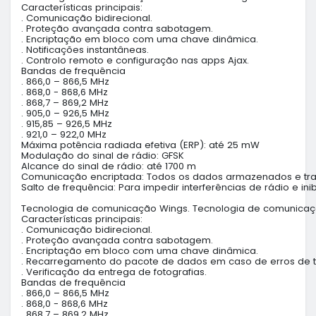
Características principais:

. Comunicação bidirecional.

. Proteção avançada contra sabotagem.

. Encriptação em bloco com uma chave dinâmica.

. Notificações instantâneas.

. Controlo remoto e configuração nas apps Ajax.

Bandas de frequência

. 866,0 – 866,5 MHz

. 868,0 - 868,6 MHz

. 868,7 – 869,2 MHz

. 905,0 – 926,5 MHz

. 915,85 – 926,5 MHz

. 921,0 – 922,0 MHz

Máxima potência radiada efetiva (ERP): até 25 mW

Modulação do sinal de rádio: GFSK

Alcance do sinal de rádio: até 1700 m

Comunicação encriptada: Todos os dados armazenados e tran
Salto de frequência: Para impedir interferências de rádio e inib
Tecnologia de comunicação Wings. Tecnologia de comunicação s
Características principais:

. Comunicação bidirecional.

. Proteção avançada contra sabotagem.

. Encriptação em bloco com uma chave dinâmica.

. Recarregamento do pacote de dados em caso de erros de t
. Verificação da entrega de fotografias.

Bandas de frequência

. 866,0 – 866,5 MHz

. 868,0 - 868,6 MHz

. 868,7 – 869,2 MHz
