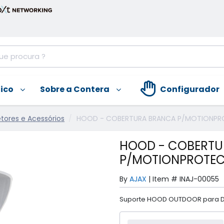
nico
Sobre a Contera
Configurador
tores e Acessórios
HOOD - COBERTURA BRANCA P/MOTIONP
HOOD - COBERTU
P/MOTIONPROTEC
By
AJAX
|
Item #
INAJ-00055
Suporte HOOD OUTDOOR para D