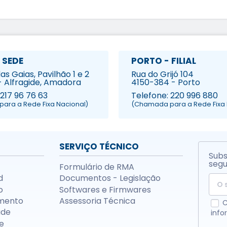
 SEDE
PORTO - FILIAL
s Gaias, Pavilhão 1 e 2
Rua do Grijó 104
- Alfragide, Amadora
4150-384 - Porto
 217 96 76 63
Telefone: 220 996 880
ara a Rede Fixa Nacional)
(Chamada para a Rede Fixa 
SERVIÇO TÉCNICO
Subs
segu
Formulário de RMA
d
Documentos - Legislação
o
Softwares e Firmwares
mento
Assessoria Técnica
C
ade
info
e