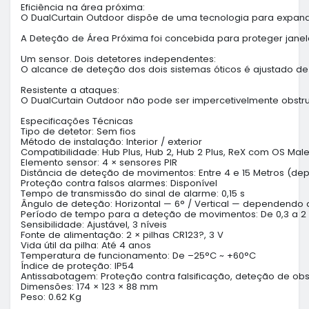
Eficiência na área próxima:

O DualCurtain Outdoor dispõe de uma tecnologia para expandi
A Deteção de Área Próxima foi concebida para proteger janel
Um sensor. Dois detetores independentes:

O alcance de deteção dos dois sistemas óticos é ajustado de
Resistente a ataques:

O DualCurtain Outdoor não pode ser impercetivelmente obstr
Especificações Técnicas

Tipo de detetor: Sem fios

Método de instalação: Interior / exterior

Compatibilidade: Hub Plus, Hub 2, Hub 2 Plus, ReX com OS Malevi
Elemento sensor: 4 × sensores PIR

Distância de deteção de movimentos: Entre 4 e 15 Metros (de
Proteção contra falsos alarmes: Disponível

Tempo de transmissão do sinal de alarme: 0,15 s

Ângulo de deteção: Horizontal — 6° / Vertical — dependendo 
Período de tempo para a deteção de movimentos: De 0,3 a 2 
Sensibilidade: Ajustável, 3 níveis

Fonte de alimentação: 2 × pilhas CR123?, 3 V

Vida útil da pilha: Até 4 anos

Temperatura de funcionamento: De –25°C ~ +60°C

Índice de proteção: IP54

Antissabotagem: Proteção contra falsificação, deteção de obst
Dimensões: 174 × 123 × 88 mm

Peso: 0.62 Kg