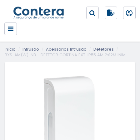
Início
Intrusão
Acessórios Intrusão
Detetores
BXS-AM(W)-NB - DETETOR CORTINA EXT. IP55 AM 2x12M INIM