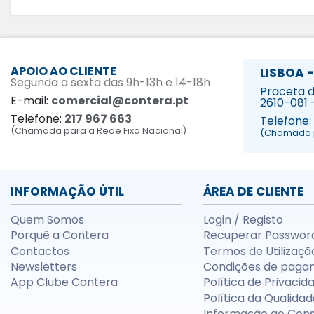
APOIO AO CLIENTE
LISBOA -
Segunda a sexta das 9h-13h e 14-18h
Praceta da
E-mail:
comercial@contera.pt
2610-081 
Telefone:
217 967 663
Telefone:
(Chamada para a Rede Fixa Nacional)
(Chamada p
INFORMAÇÃO ÚTIL
ÁREA DE CLIENTE
Quem Somos
Login / Registo
Porquê a Contera
Recuperar Passwor
Contactos
Termos de Utilizaçã
Newsletters
Condições de paga
App Clube Contera
Política de Privacid
Política da Qualidad
Informação ao Con