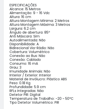
ESPECIFICAÇÕES

Alcance: 15 Metros

Alimentação: 9 - 16 Vdc

Altura: 16 cm

Altura Montagem Mínima: 2 Metros

Altura Montagem Máxima: 3 Metros

Largura: 6.2 cm

Ângulo de abertura: 85º

Anti Máscara: Sim

Autoalimentada: Não

Disponibilidade: A

Bidirecional Via-Rádio: Não

Cobertura: Volumétrico

Conexão ao Bus: Não

Conexão: Cablado

Consumo: 16 mA

Grau: 3

Imunidade Animais: Não

Interior / Exterior: Interior

Material de Invólucro: Plástico ABS

Peso: 0.18 Kg

Profundidade: 5.9 cm

RFLs Integradas: Não

Detetor PIR: Digital

Temperatura de Trabalho: -20 ~ 50ºC

Tipo Detetor Volumétrico: PIR