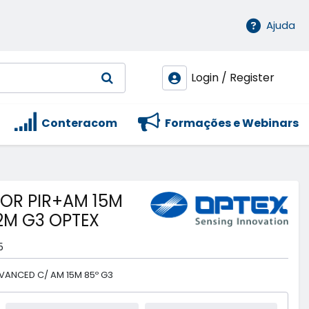
Ajuda
Login / Register
Conteracom
Formações e Webinars
TOR PIR+AM 15M
2M G3 OPTEX
5
DVANCED C/ AM 15M 85º G3