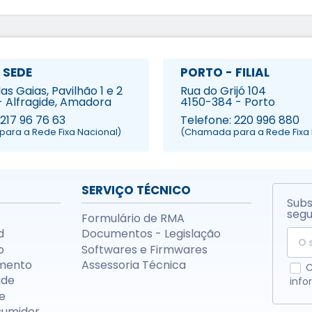
 SEDE
PORTO - FILIAL
s Gaias, Pavilhão 1 e 2
Rua do Grijó 104
- Alfragide, Amadora
4150-384 - Porto
 217 96 76 63
Telefone: 220 996 880
ara a Rede Fixa Nacional)
(Chamada para a Rede Fixa 
SERVIÇO TÉCNICO
Subs
segu
Formulário de RMA
d
Documentos - Legislação
o
Softwares e Firmwares
mento
Assessoria Técnica
C
ade
info
e
sumidor