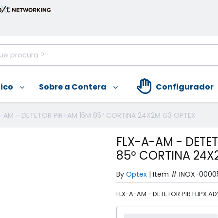
nico
Sobre a Contera
Configurador
-AM - DETETOR PIR+AM 15M 85º CORTINA 24X2M G3 OPTEX
FLX-A-AM - DETE
85º CORTINA 24X
By
Optex
|
Item #
INOX-0000
FLX-A-AM - DETETOR PIR FLIPX A