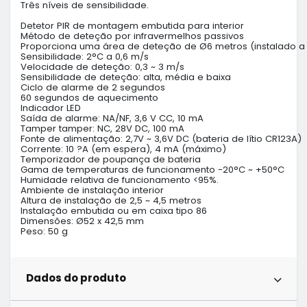
Três níveis de sensibilidade.

Detetor PIR de montagem embutida para interior

Método de deteção por infravermelhos passivos

Proporciona uma área de deteção de Ø6 metros (instalado a u
Sensibilidade: 2°C a 0,6 m/s

Velocidade de deteção: 0,3 ~ 3 m/s

Sensibilidade de deteção: alta, média e baixa

Ciclo de alarme de 2 segundos

60 segundos de aquecimento

Indicador LED

Saída de alarme: NA/NF, 3,6 V CC, 10 mA

Tamper tamper: NC, 28V DC, 100 mA

Fonte de alimentação: 2,7V ~ 3,6V DC (bateria de lítio CR123A)

Corrente: 10 ?A (em espera), 4 mA (máximo)

Temporizador de poupança de bateria

Gama de temperaturas de funcionamento -20°C ~ +50°C

Humidade relativa de funcionamento <95%.

Ambiente de instalação interior

Altura de instalação de 2,5 ~ 4,5 metros

Instalação embutida ou em caixa tipo 86

Dimensões: Ø52 x 42,5 mm

Peso: 50 g
Dados do produto