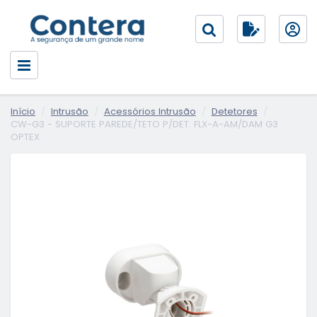
Início
Intrusão
Acessórios Intrusão
Detetores
CW-G3 - SUPORTE PAREDE/TETO P/DET. FLX-A-AM/DAM G3
OPTEX