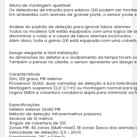
Altura de montagem ajustável
Os detectores de intrusão para exterior QXI podem ser montad
Em ambientes com animais de grande porte, o sensor pode se
Análise do padrão de deteção para ignorar falsos alarmes
Todos os modelos QXI estão equipados com uma lógica de an
discriminar o ruído e a causa de falsos alarmes incómodos.
Além disso, toda a gama QXI está equipada com uma cobertura 
Design elegante e fácil instalação
As dimensões do detetor e o acabamento da tampa foram conc
Também a pensar no cliente, o sensor apresenta um design se
Características
12m, 120 graus, PIR exterior
Pirosensor QUAD, duas camadas de deteção e boa tolerânci
Montagem suspensa (2,2-2,7 m) ou montagem normal para ig
Lógica SMDA e cobertura condutora dupla para minimizar os f
Especificações
Detetor exterior QUAD PIR
Método de deteção: Infravermelhos passivos
Alcance de 12 metros
Ângulo de cobertura de 120
Zonas PIR: 40 zonas (Multi-nível), 18 zonas (beco dos animais
Velocidade de deteção: 0,3 ~ 2m/s
Sensibilidade: 2°C a 0,6m/s