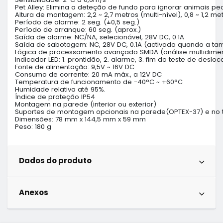
Pet Alley: Elimina a deteção de fundo para ignorar animais p
Altura de montagem: 2,2 ~ 2,7 metros (multi-nível), 0,8 ~ 1,2 
Período de alarme: 2 seg. (±0,5 seg.)
Período de arranque: 60 seg. (aprox.)
Saída de alarme: NC/NA, selecionável, 28V DC, 0.1A
Saída de sabotagem: NC, 28V DC, 0.1A (activada quando a tam
Lógica de processamento avançado SMDA (análise multidimen
Indicador LED: 1. prontidão, 2. alarme, 3. fim do teste de deslo
Fonte de alimentação: 9,5V ~ 16V DC
Consumo de corrente: 20 mA máx., a 12V DC
Temperatura de funcionamento de -40°C ~ +60°C
Humidade relativa até 95%.
Índice de proteção IP54
Montagem na parede (interior ou exterior)
Suportes de montagem opcionais na parede(OPTEX-37) e no te
Dimensões: 78 mm x 144,5 mm x 59 mm
Peso: 180 g
Dados do produto
Anexos