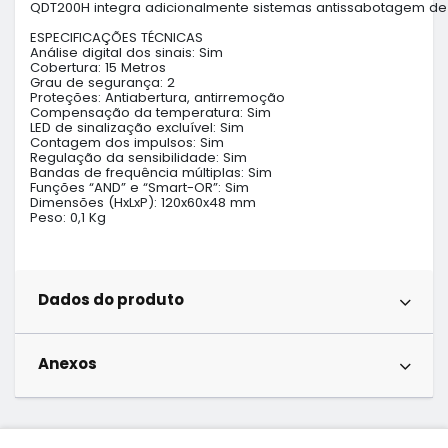
QDT200H integra adicionalmente sistemas antissabotagem de 
ESPECIFICAÇÕES TÉCNICAS

Análise digital dos sinais: Sim

Cobertura: 15 Metros

Grau de segurança: 2

Proteções: Antiabertura, antirremoção

Compensação da temperatura: Sim

LED de sinalização excluível: Sim

Contagem dos impulsos: Sim

Regulação da sensibilidade: Sim

Bandas de frequência múltiplas: Sim

Funções “AND” e “Smart-OR”: Sim

Dimensões (HxLxP): 120x60x48 mm

Peso: 0,1 Kg

Dados do produto
Anexos