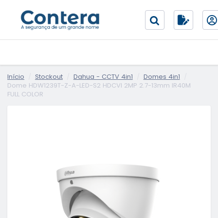
Início
Stockout
Dahua - CCTV 4in1
Domes 4in1
Dome HDW1239T-Z-A-LED-S2 HDCVI 2MP 2.7-13mm IR40M
FULL COLOR