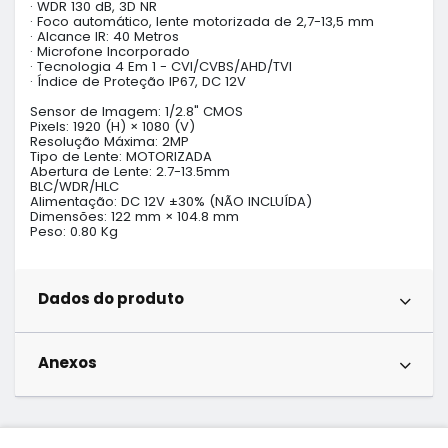
· WDR 130 dB, 3D NR

· Foco automático, lente motorizada de 2,7-13,5 mm

· Alcance IR: 40 Metros

· Microfone Incorporado

· Tecnologia 4 Em 1 - CVI/CVBS/AHD/TVI

· Índice de Proteção IP67, DC 12V

Sensor de Imagem: 1/2.8" CMOS

Pixels: 1920 (H) × 1080 (V)

Resolução Máxima: 2MP

Tipo de Lente: MOTORIZADA

Abertura de Lente: 2.7-13.5mm

BLC/WDR/HLC

Alimentação: DC 12V ±30% (NÃO INCLUÍDA)

Dimensões: 122 mm × 104.8 mm

Peso: 0.80 Kg
Dados do produto
Anexos