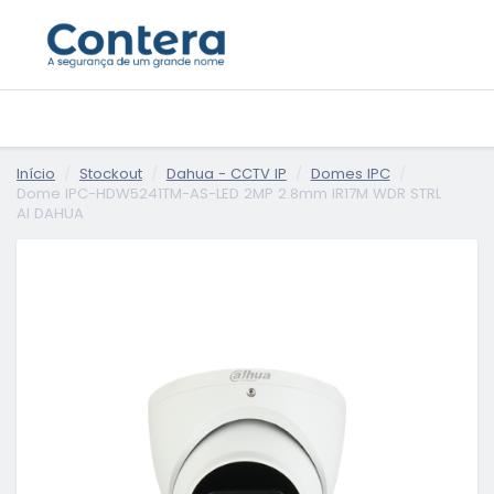
Início
Stockout
Dahua - CCTV IP
Domes IPC
Dome IPC-HDW5241TM-AS-LED 2MP 2.8mm IR17M WDR STRL
AI DAHUA