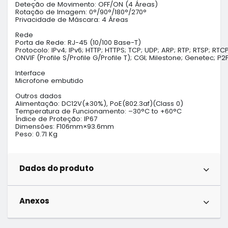
Deteção de Movimento: OFF/ON (4 Áreas)

Rotação de Imagem: 0°/90°/180°/270°

Privacidade de Máscara: 4 Áreas

Rede

Porta de Rede: RJ-45 (10/100 Base-T) 

Protocolo: IPv4; IPv6; HTTP; HTTPS; TCP; UDP; ARP; RTP; RTSP; RTC
ONVIF (Profile S/Profile G/Profile T); CGI; Milestone; Genetec; P2P
Interface

Microfone embutido

Outros dados

Alimentação: DC12V(±30%), PoE(802.3af)(Class 0)

Temperatura de Funcionamento: –30°C to +60°C

Índice de Proteção: IP67

Dimensões: F106mm×93.6mm

Peso: 0.71 Kg
Dados do produto
Anexos