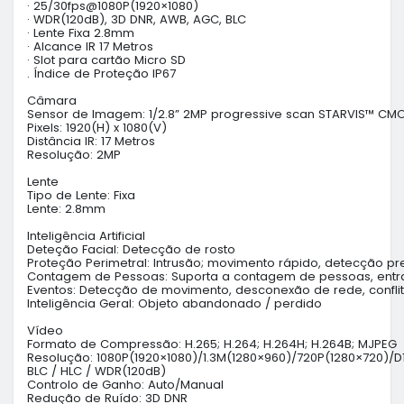
· 25/30fps@1080P(1920×1080)

· WDR(120dB), 3D DNR, AWB, AGC, BLC

· Lente Fixa 2.8mm 

· Alcance IR 17 Metros

· Slot para cartão Micro SD

. Índice de Proteção IP67

Câmara

Sensor de Imagem: 1/2.8” 2MP progressive scan STARVIS™ CMO
Pixels: 1920(H) x 1080(V)

Distância IR: 17 Metros

Resolução: 2MP

Lente

Tipo de Lente: Fixa

Lente: 2.8mm

Inteligência Artificial

Deteção Facial: Detecção de rosto

Proteção Perimetral: Intrusão; movimento rápido, detecção pr
Contagem de Pessoas: Suporta a contagem de pessoas, entra
Eventos: Detecção de movimento, desconexão de rede, confli
Inteligência Geral: Objeto abandonado / perdido

Vídeo

Formato de Compressão: H.265; H.264; H.264H; H.264B; MJPEG

Resolução: 1080P(1920×1080)/1.3M(1280×960)/720P(1280×720)/
BLC / HLC / WDR(120dB)

Controlo de Ganho: Auto/Manual

Redução de Ruído: 3D DNR
