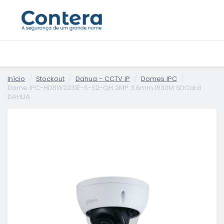
Início
Stockout
Dahua - CCTV IP
Domes IPC
Dome IPC-HDBW2231E-S-S2-QH 2MP 3.6mm IR30M SDCard
DAHUA