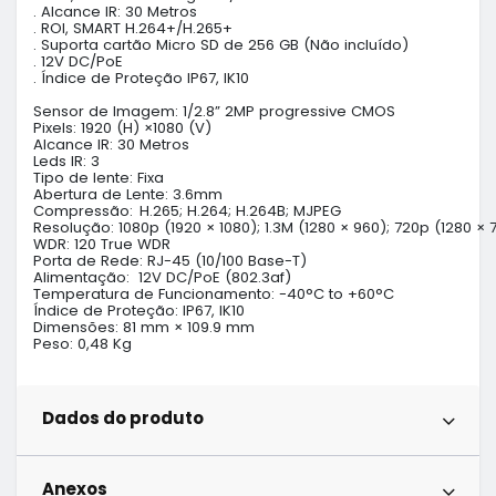
. Alcance IR: 30 Metros

. ROI, SMART H.264+/H.265+

. Suporta cartão Micro SD de 256 GB (Não incluído)

. 12V DC/PoE 

. Índice de Proteção IP67, IK10 

Sensor de Imagem: 1/2.8” 2MP progressive CMOS

Pixels: 1920 (H) ×1080 (V)

Alcance IR: 30 Metros

Leds IR: 3

Tipo de lente: Fixa

Abertura de Lente: 3.6mm

Compressão: 	H.265; H.264; H.264B; MJPEG

Resolução: 1080p (1920 × 1080); 1.3M (1280 × 960); 720p (1280 × 
WDR: 120 True WDR

Porta de Rede: RJ-45 (10/100 Base-T)

Alimentação:  12V DC/PoE (802.3af)

Temperatura de Funcionamento: -40°C to +60°C

Índice de Proteção: IP67, IK10

Dimensões: 81 mm × 109.9 mm

Peso: 0,48 Kg
Dados do produto
Anexos