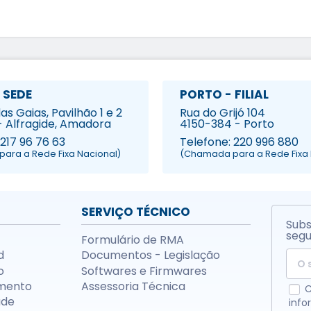
 SEDE
PORTO - FILIAL
s Gaias, Pavilhão 1 e 2
Rua do Grijó 104
- Alfragide, Amadora
4150-384 - Porto
 217 96 76 63
Telefone: 220 996 880
ara a Rede Fixa Nacional)
(Chamada para a Rede Fixa 
SERVIÇO TÉCNICO
Subs
segu
Formulário de RMA
d
Documentos - Legislação
o
Softwares e Firmwares
mento
Assessoria Técnica
C
ade
info