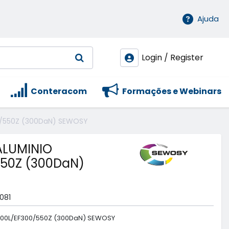
Ajuda
Login / Register
Conteracom
Formações e Webinars
0/550Z (300DaN) SEWOSY
ALUMINIO
550Z (300DaN)
081
F300L/EF300/550Z (300DaN) SEWOSY