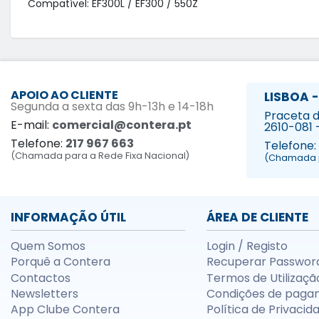
Compatível: EF300L / EF300 / 550Z
APOIO AO CLIENTE
LISBOA -
Segunda a sexta das 9h-13h e 14-18h
Praceta da
E-mail:
comercial@contera.pt
2610-081 
Telefone:
217 967 663
Telefone:
(Chamada para a Rede Fixa Nacional)
(Chamada p
INFORMAÇÃO ÚTIL
ÁREA DE CLIENTE
Quem Somos
Login / Registo
Porquê a Contera
Recuperar Passwor
Contactos
Termos de Utilizaçã
Newsletters
Condições de paga
App Clube Contera
Política de Privacid