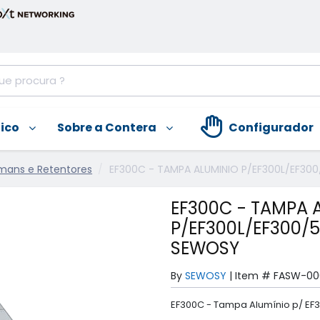
nico
Sobre a Contera
Configurador
ímans e Retentores
EF300C - TAMPA ALUMINIO P/EF300L/EF30
EF300C - TAMPA 
P/EF300L/EF300/
SEWOSY
By
SEWOSY
|
Item #
FASW-00
EF300C - Tampa Alumínio p/ E