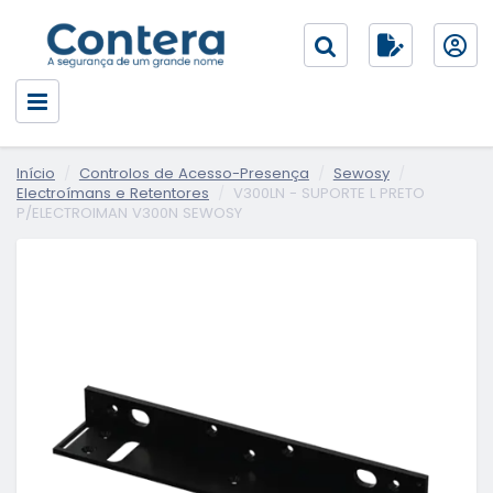
Início
Controlos de Acesso-Presença
Sewosy
Electroímans e Retentores
V300LN - SUPORTE L PRETO
P/ELECTROIMAN V300N SEWOSY