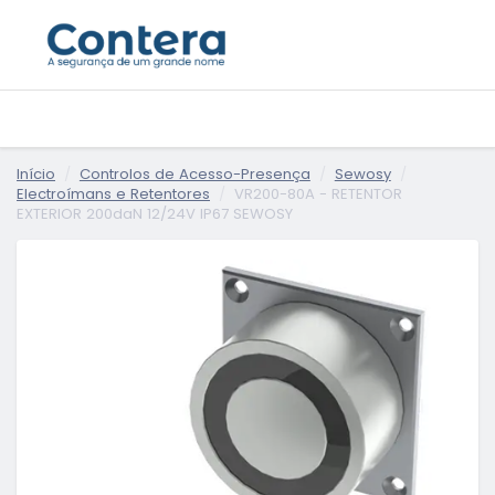
Início
Controlos de Acesso-Presença
Sewosy
Electroímans e Retentores
VR200-80A - RETENTOR
EXTERIOR 200daN 12/24V IP67 SEWOSY