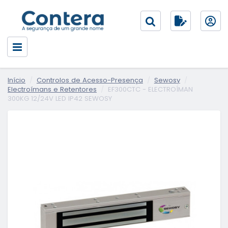
Início
Controlos de Acesso-Presença
Sewosy
Electroímans e Retentores
EF300CTC - ELECTROÍMAN
300KG 12/24V LED IP42 SEWOSY