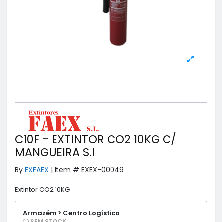
C10F - EXTINTOR CO2 10KG C/
MANGUEIRA S.I
By
EXFAEX
|
Item #
EXEX-00049
Extintor CO2 10KG
Armazém > Centro Logístico
SEM STOCK