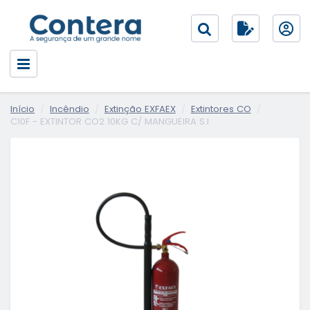
Início
Incêndio
Extinção EXFAEX
Extintores CO
C10F - EXTINTOR CO2 10KG C/ MANGUEIRA S.I