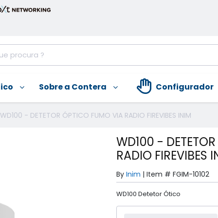
nico
Sobre a Contera
Configurador
WD100 - DETETOR ÓPTICO FUMO VIA RADIO FIREVIBES INIM
WD100 - DETETOR
RADIO FIREVIBES I
By
Inim
|
Item #
FGIM-10102
WD100 Detetor Ótico