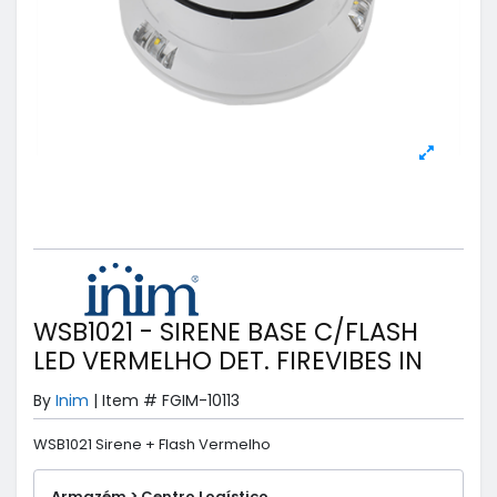
WSB1021 - SIRENE BASE C/FLASH
LED VERMELHO DET. FIREVIBES IN
By
Inim
|
Item #
FGIM-10113
WSB1021 Sirene + Flash Vermelho
Armazém > Centro Logístico