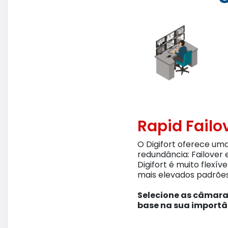
Rapid Failo
O Digifort oferece uma
redundância: Failover 
Digifort é muito flexív
mais elevados padrões
Selecione as câmaras
base na sua importâ