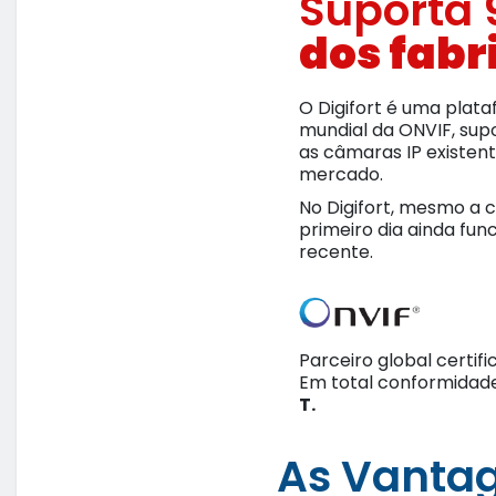
Suporta
dos fabr
O Digifort é uma plat
mundial da ONVIF, sup
as câmaras IP existen
mercado.
No Digifort, mesmo a 
primeiro dia ainda fun
recente.
Parceiro global certif
Em total conformida
T.
As Vanta