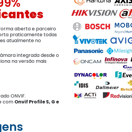
 99%
icantes
aforma aberta e parceiro
orta praticamente todas
tes atualmente no
câmara integrada desde o
ciona na versão mais
icado ONVIF.
de com
Onvif Profile S, G e
gens