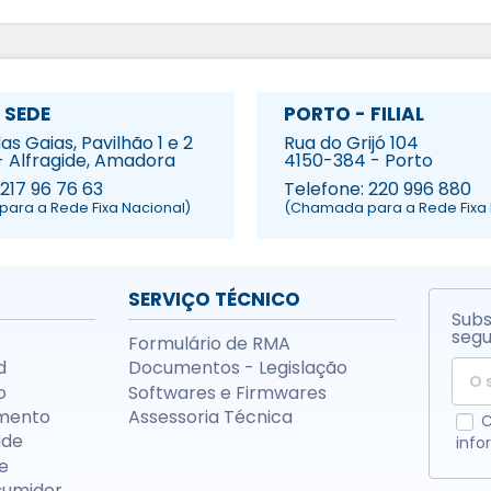
 SEDE
PORTO - FILIAL
s Gaias, Pavilhão 1 e 2
Rua do Grijó 104
- Alfragide, Amadora
4150-384 - Porto
 217 96 76 63
Telefone: 220 996 880
ara a Rede Fixa Nacional)
(Chamada para a Rede Fixa 
SERVIÇO TÉCNICO
Subs
segu
Formulário de RMA
d
Documentos - Legislação
o
Softwares e Firmwares
mento
Assessoria Técnica
C
ade
info
e
sumidor