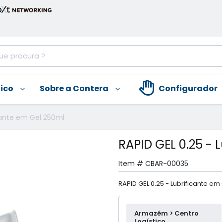
nico
Sobre a Contera
Configurador
icante em Gel 250ml
RAPID GEL 0.25 - 
Item #
CBAR-00035
RAPID GEL 0.25 - Lubrificante em
Armazém > Centro
Logístico