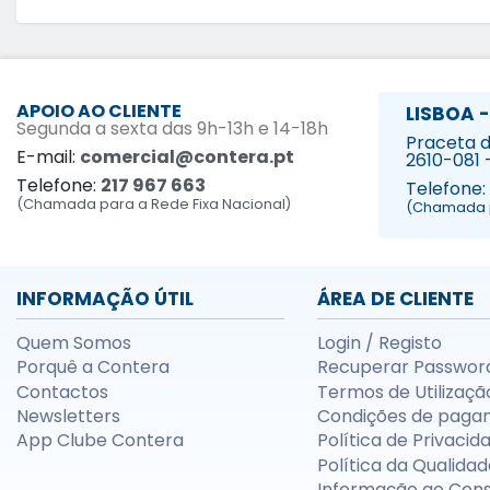
APOIO AO CLIENTE
LISBOA -
Segunda a sexta das 9h-13h e 14-18h
Praceta da
E-mail:
comercial@contera.pt
2610-081 
Telefone:
217 967 663
Telefone:
(Chamada para a Rede Fixa Nacional)
(Chamada p
INFORMAÇÃO ÚTIL
ÁREA DE CLIENTE
Quem Somos
Login / Registo
Porquê a Contera
Recuperar Passwor
Contactos
Termos de Utilizaçã
Newsletters
Condições de paga
App Clube Contera
Política de Privacid
Política da Qualidad
Informação ao Con