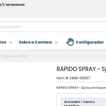
nico
Sobre a Contera
Configurador
em Espuma 400ml
RAPIDO SPRAY - 
Item #
CBAR-00037
RAPIDO SPRAY - Spray em Espu
Armazém > Centro
Logístico