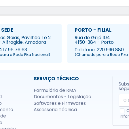
 SEDE
PORTO - FILIAL
s Gaias, Pavilhão 1 e 2
Rua do Grijó 104
- Alfragide, Amadora
4150-384 - Porto
 217 96 76 63
Telefone: 220 996 880
ara a Rede Fixa Nacional)
(Chamada para a Rede Fixa 
SERVIÇO TÉCNICO
Subs
segu
Formulário de RMA
d
Documentos - Legislação
o
Softwares e Firmwares
mento
Assessoria Técnica
C
ade
info
e
sumidor