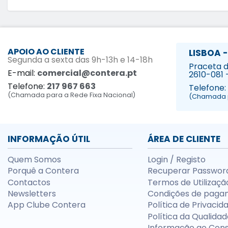
APOIO AO CLIENTE
LISBOA -
Segunda a sexta das 9h-13h e 14-18h
Praceta da
E-mail:
comercial@contera.pt
2610-081 
Telefone:
217 967 663
Telefone:
(Chamada para a Rede Fixa Nacional)
(Chamada p
INFORMAÇÃO ÚTIL
ÁREA DE CLIENTE
Quem Somos
Login / Registo
Porquê a Contera
Recuperar Passwor
Contactos
Termos de Utilizaçã
Newsletters
Condições de paga
App Clube Contera
Política de Privacid
Política da Qualidad
Informação ao Con