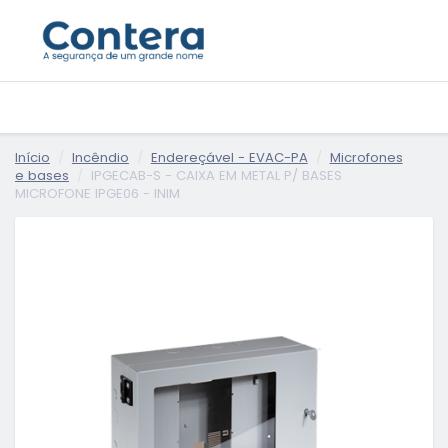
Início
Incêndio
Endereçável - EVAC-PA
Microfones
e bases
IPGECAB-S - CAIXA EM METAL P/ BASES
MICROFONE IPGE06 - INIM