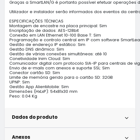
Graças a SmartLAN/G é portanto possível efetuar operações 
Utilizador e instalador serão informados dos eventos da cen
ESPECIFICAÇÕES TÉCNICAS

Montagem de encastre na placa principal: Sim

Encriptação de dados: AES-128bit

Conexão em LAN Ethernet 10-100 Base T: Sim

Programação e controlo central em IP com software SmartLea
Gestão de endereço IP estático: Sim

Gestão DNS dinâmico: Sim

Gestão de várias conexões simultâneas: até 10

Conetividade Inim Cloud: Sim

Comunicador digital com protocolo SIA-IP para centrais de vigi
Envio de e-mails com anexos e suporte SSL: Sim

Conector cartão SD: Sim

Limite de memória gerido para o cartão SD: 32GB

UPNP: Sim

Gestão App AlienMobile: Sim

Dimensões (HxLxP): 54x81x30 mm

Peso: 0.04 Kg
Dados do produto
Anexos