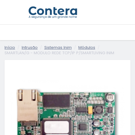
Início
Intrusão
Sistemas Inim
Módulos
SMARTLAN/G - MODULO REDE TCP/IP P/SMARTLIVING INIM