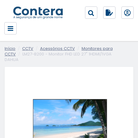
Início
CCTV
Acessórios CCTV
Monitores para
CCTV
LM27-B200 - Monitor FHD LED 27" 1HDMI/1VGA
DAHUA