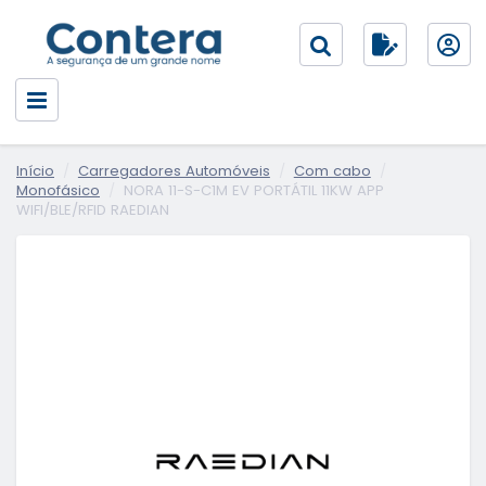
Início
Carregadores Automóveis
Com cabo
Monofásico
NORA 11-S-C1M EV PORTÁTIL 11KW APP
WIFI/BLE/RFID RAEDIAN