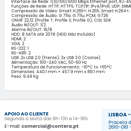
Interface de Rede: 1(10/100/1000 Mbps Ethernet port, RJ-45
Funções de Rede: HTTP; HTTPS; TCP/IP; IPv4/IPv6; UDP; SNMP; 
Compressão de Vídeo: Smart H.265+; H.265; Smart H.264+; 
Compressão de Áudio: G.711a; G.711u; PCM; G726

ONVIF 22.12 (Profile T; Profile S; Profile G); CGI; SDK

Áudio IN/OUT: 1/2

Alarme IN/OUT: 16/8

HDD: 8 SATA até 20TB (HDD Não Incluído)

HDMI: 2

VGA: 2

RS-232: 1

RS-485: 2

USB: 2x USB 2.0 (Frente); 2x USB 3.0 (Costas)

Alimentação: 100–240 VAC, 50-60 Hz

Temperatura de Funcionamento: -10°C to +55°C

Dimensões: 440.1 mm × 457.9 mm x 89.1 mm

Peso: 9.49 Kg
APOIO AO CLIENTE
LISBOA -
Segunda a sexta das 9h-13h e 14-18h
Praceta da
E-mail:
comercial@contera.pt
2610-081 