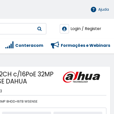
Ajuda
Login / Register
Conteracom
Formações e Webinars
32CH c/16PoE 32MP
SE DAHUA
3
32MP 8HDD»16TB WSENSE