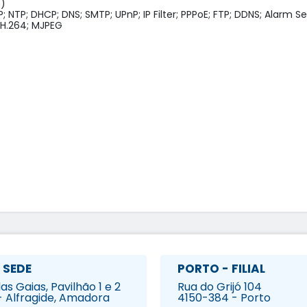
)

NTP; DHCP; DNS; SMTP; UPnP; IP Filter; PPPoE; FTP; DDNS; Alarm Ser
H.264; MJPEG

 SEDE
PORTO - FILIAL
s Gaias, Pavilhão 1 e 2
Rua do Grijó 104
- Alfragide, Amadora
4150-384 - Porto