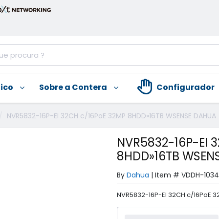
nico
Sobre a Contera
Configurador
NVR5832-16P-EI 32CH c/16PoE 32MP 8HDD»16TB WSENSE DAHUA
NVR5832-16P-EI 
8HDD»16TB WSEN
By
Dahua
|
Item #
VDDH-1034
NVR5832-16P-EI 32CH c/16PoE 