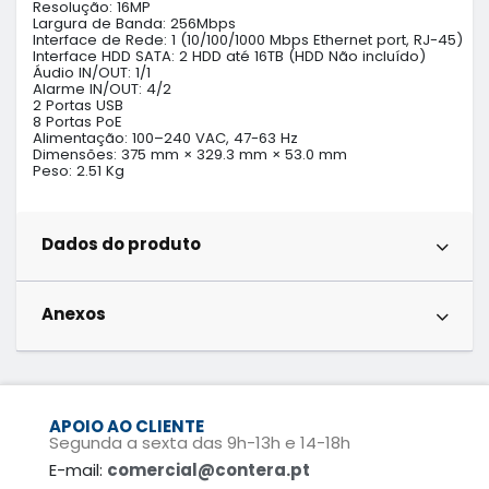
Resolução: 16MP

Largura de Banda: 256Mbps

Interface de Rede: 1 (10/100/1000 Mbps Ethernet port, RJ-45)

Interface HDD SATA: 2 HDD até 16TB (HDD Não incluído)

Áudio IN/OUT: 1/1

Alarme IN/OUT: 4/2

2 Portas USB

8 Portas PoE

Alimentação: 100–240 VAC, 47-63 Hz

Dimensões: 375 mm × 329.3 mm × 53.0 mm

Peso: 2.51 Kg
Dados do produto
Anexos
APOIO AO CLIENTE
Segunda a sexta das 9h-13h e 14-18h
E-mail:
comercial@contera.pt