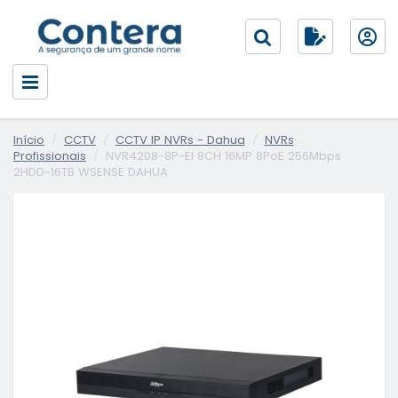
Início
CCTV
CCTV IP NVRs - Dahua
NVRs
Profissionais
NVR4208-8P-EI 8CH 16MP 8PoE 256Mbps
2HDD~16TB WSENSE DAHUA