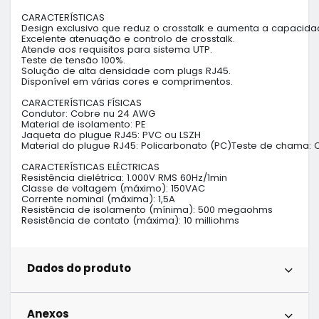
CARACTERÍSTICAS

Design exclusivo que reduz o crosstalk e aumenta a capacidad
Excelente atenuação e controlo de crosstalk.

Atende aos requisitos para sistema UTP.

Teste de tensão 100%.

Solução de alta densidade com plugs RJ45.

Disponível em várias cores e comprimentos.

CARACTERÍSTICAS FÍSICAS 

Condutor: Cobre nu 24 AWG

Material de isolamento: PE

Jaqueta do plugue RJ45: PVC ou LSZH

Material do plugue RJ45: Policarbonato (PC)Teste de chama: 
CARACTERÍSTICAS ELÉCTRICAS

Resistência dielétrica: 1.000V RMS 60Hz/1min

Classe de voltagem (máximo): 150VAC

Corrente nominal (máxima): 1,5A

Resistência de isolamento (mínima): 500 megaohms

Resistência de contato (máxima): 10 milliohms
Dados do produto
Anexos