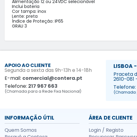
Alimentação 12 ou 24VDC selecionável

Inclui bateria

Cor tampa: inox 

Lente: preta

Índice de Proteção: IP65

GRAU 3
APOIO AO CLIENTE
LISBOA -
Segunda a sexta das 9h-13h e 14-18h
Praceta da
E-mail:
comercial@contera.pt
2610-081 
Telefone:
217 967 663
Telefone:
(Chamada para a Rede Fixa Nacional)
(Chamada p
INFORMAÇÃO ÚTIL
ÁREA DE CLIENTE
Quem Somos
Login / Registo
Porquê a Contera
Recuperar Passwor