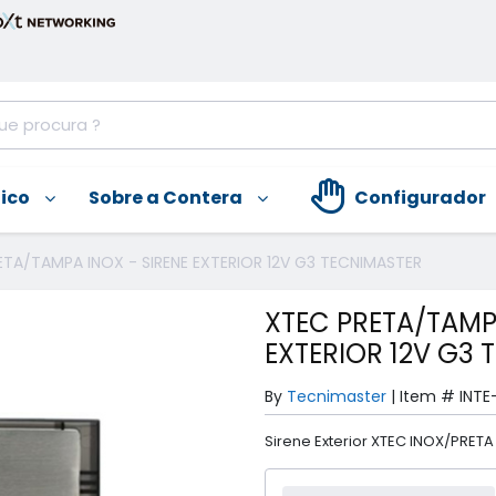
nico
Sobre a Contera
Configurador
ETA/TAMPA INOX - SIRENE EXTERIOR 12V G3 TECNIMASTER
XTEC PRETA/TAMPA
EXTERIOR 12V G3
By
Tecnimaster
|
Item #
INTE
Sirene Exterior XTEC INOX/PRETA