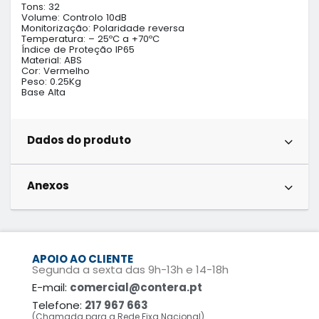
Tons: 32

Volume: Controlo 10dB

Monitorização: Polaridade reversa

Temperatura: – 25ºC a +70ºC

Índice de Proteção IP65

Material: ABS

Cor: Vermelho

Peso: 0.25Kg

Base Alta
Dados do produto
Anexos
APOIO AO CLIENTE
Segunda a sexta das 9h-13h e 14-18h
E-mail:
comercial@contera.pt
Telefone:
217 967 663
(Chamada para a Rede Fixa Nacional)