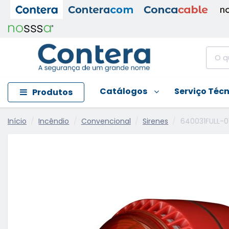
Catálogos
Serviço Téc
Produtos
Início
Incêndio
Convencional
Sirenes
640031FULL-0