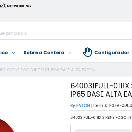
nico
Sobre a Contera
Configurador
111X SIRENE FOGO INT/EXT IP65 BASE ALTA EATON
640031FULL-0111X
IP65 BASE ALTA E
By
EATON
|
Item #
FGEA-000
640031FULL-0111X SIRENE FOGO I