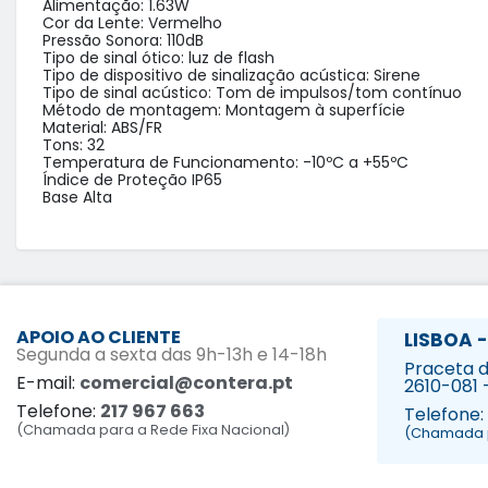
Alimentação: 1.63W

Cor da Lente: Vermelho

Pressão Sonora: 110dB

Tipo de sinal ótico: luz de flash

Tipo de dispositivo de sinalização acústica: Sirene

Tipo de sinal acústico: Tom de impulsos/tom contínuo

Método de montagem: Montagem à superfície

Material: ABS/FR

Tons: 32

Temperatura de Funcionamento: -10ºC a +55ºC

Índice de Proteção IP65

Base Alta
APOIO AO CLIENTE
LISBOA -
Segunda a sexta das 9h-13h e 14-18h
Praceta da
E-mail:
comercial@contera.pt
2610-081 
Telefone:
217 967 663
Telefone:
(Chamada para a Rede Fixa Nacional)
(Chamada p