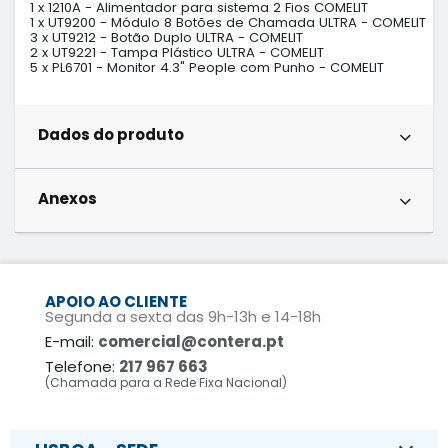
1 x 1210A - Alimentador para sistema 2 Fios COMELIT             

1 x UT9200 - Módulo 8 Botões de Chamada ULTRA - COMELIT       
3 x UT9212 - Botão Duplo ULTRA - COMELIT                        

2 x UT9221 - Tampa Plástico ULTRA - COMELIT                     

5 x PL6701 - Monitor 4.3" People com Punho - COMELIT
Dados do produto
Anexos
APOIO AO CLIENTE
Segunda a sexta das 9h-13h e 14-18h
E-mail:
comercial@contera.pt
Telefone:
217 967 663
(Chamada para a Rede Fixa Nacional)