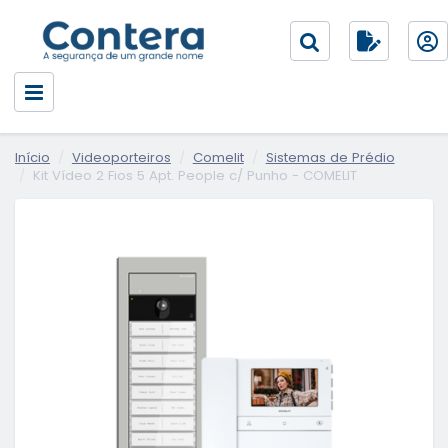
Início
Videoporteiros
Comelit
Sistemas de Prédio
Kit Vídeo 2 Fios 5 Apt. People c/ Punho - COMELIT